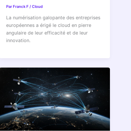
Par
Franck F
/
Cloud
La numérisation galopante des entreprises
européennes a érigé le cloud en pierre
angulaire de leur efficacité et de leur
innovation.