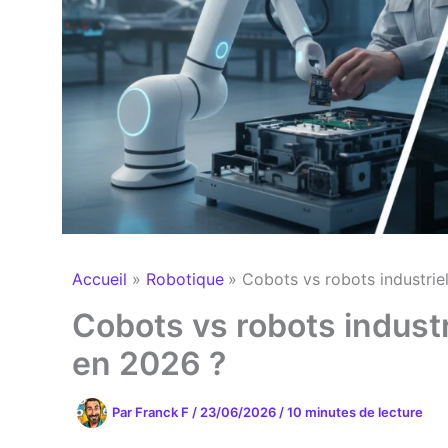
Accueil
Robotique
Cobots vs robots industriel
Cobots vs robots industr
en 2026 ?
Par
Franck F
/
23/06/2026
/
10 minutes de lecture