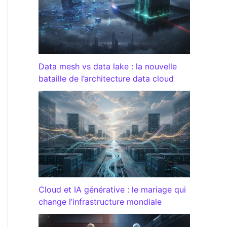
Data mesh vs data lake : la nouvelle
bataille de l’architecture data cloud
Cloud et IA générative : le mariage qui
change l’infrastructure mondiale