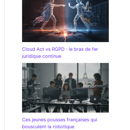
Cloud Act vs RGPD : le bras de fer
juridique continue
Ces jeunes pousses françaises qui
bousculent la robotique