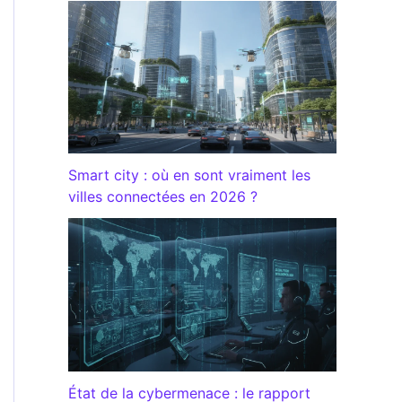
Smart city : où en sont vraiment les
villes connectées en 2026 ?
État de la cybermenace : le rapport