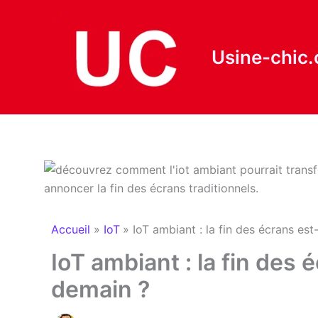
Aller
au
contenu
Usine-chic
Accueil
IoT
IoT ambiant : la fin des écrans est
IoT ambiant : la fin des 
demain ?