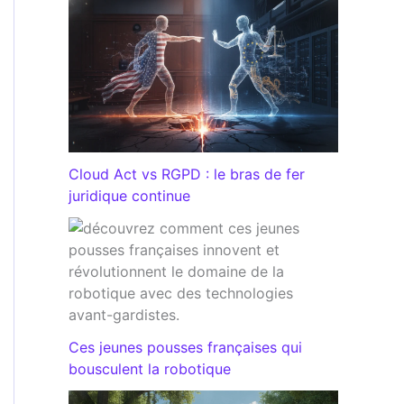
Cloud Act vs RGPD : le bras de fer
juridique continue
Ces jeunes pousses françaises qui
bousculent la robotique