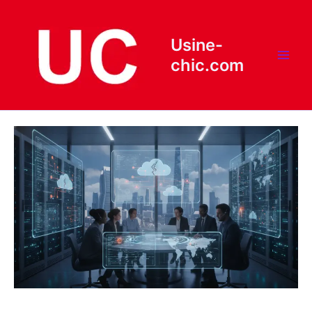
Aller
au
contenu
Usine-
chic.com