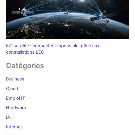
IoT satellite : connecter l’impossible grâce aux
constellations LEO
Catégories
Business
Cloud
Emploi IT
Hardware
IA
Internet