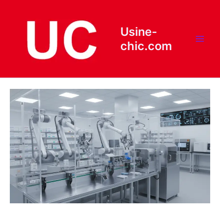
Aller
au
contenu
Usine-
chic.com