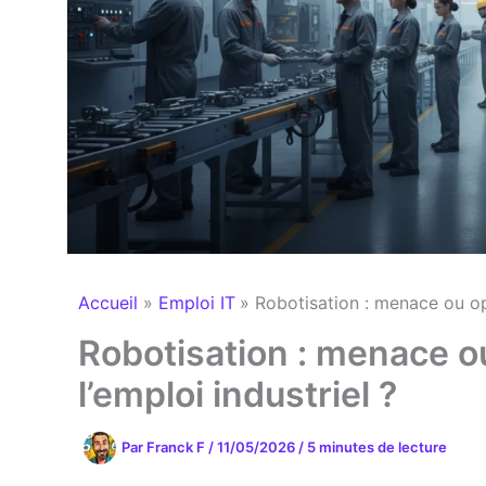
Accueil
Emploi IT
Robotisation : menace ou opp
Robotisation : menace o
l’emploi industriel ?
Par
Franck F
/
11/05/2026
/
5 minutes de lecture