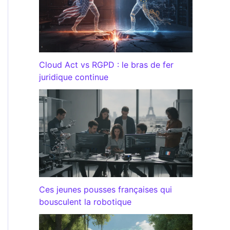
Cloud Act vs RGPD : le bras de fer
juridique continue
Ces jeunes pousses françaises qui
bousculent la robotique