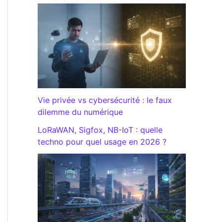
Vie privée vs cybersécurité : le faux
dilemme du numérique
LoRaWAN, Sigfox, NB-IoT : quelle
techno pour quel usage en 2026 ?