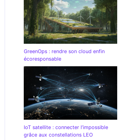
GreenOps : rendre son cloud enfin
écoresponsable
IoT satellite : connecter l’impossible
grâce aux constellations LEO