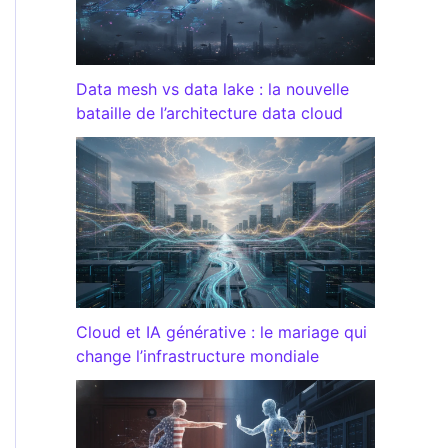
Data mesh vs data lake : la nouvelle
bataille de l’architecture data cloud
Cloud et IA générative : le mariage qui
change l’infrastructure mondiale