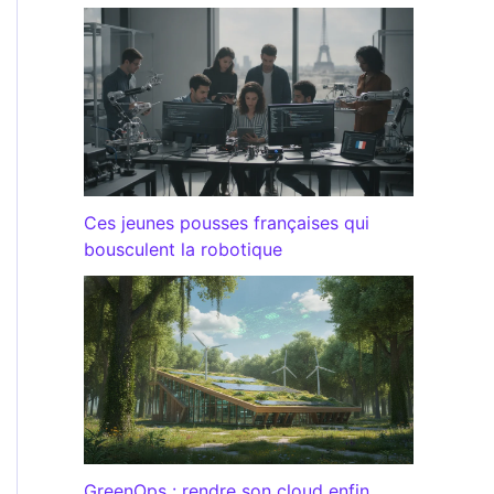
Ces jeunes pousses françaises qui
bousculent la robotique
GreenOps : rendre son cloud enfin