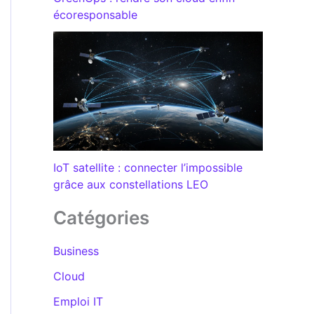
écoresponsable
IoT satellite : connecter l’impossible
grâce aux constellations LEO
Catégories
Business
Cloud
Emploi IT