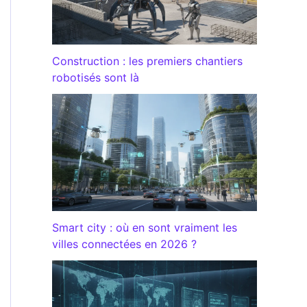
Construction : les premiers chantiers
robotisés sont là
Smart city : où en sont vraiment les
villes connectées en 2026 ?