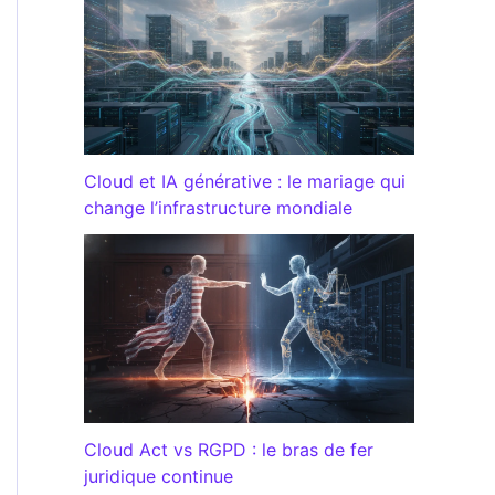
Cloud et IA générative : le mariage qui
change l’infrastructure mondiale
Cloud Act vs RGPD : le bras de fer
juridique continue