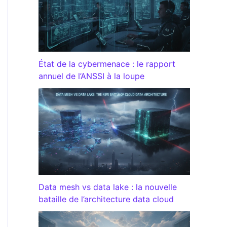
État de la cybermenace : le rapport
annuel de l’ANSSI à la loupe
Data mesh vs data lake : la nouvelle
bataille de l’architecture data cloud