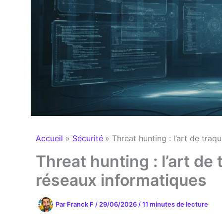
Accueil
Sécurité
Threat hunting : l’art de traq
Threat hunting : l’art de 
réseaux informatiques
Par
Franck F
/
29/06/2026
/
11 minutes de lecture