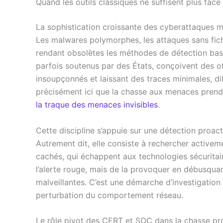
Quand les outils classiques ne suffisent plus fa
La sophistication croissante des cyberattaques met
Les malwares polymorphes, les attaques sans fichi
rendant obsolètes les méthodes de détection basé
parfois soutenus par des États, conçoivent des off
insoupçonnés et laissant des traces minimales, diff
précisément ici que la chasse aux menaces prend
la traque des menaces invisibles
.
Cette discipline s’appuie sur une détection proact
Autrement dit, elle consiste à rechercher active
cachés, qui échappent aux technologies sécuritaire
l’alerte rouge, mais de la provoquer en débusquant 
malveillantes. C’est une démarche d’investigatio
perturbation du comportement réseau.
Le rôle pivot des CERT et SOC dans la chasse pr