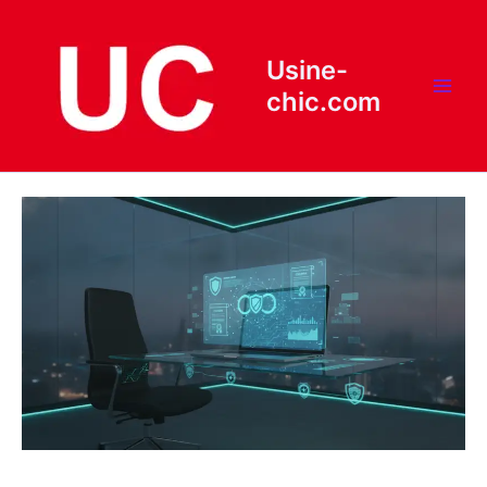
Aller
au
contenu
Usine-
chic.com