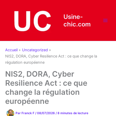
Aller
au
contenu
Usine-
chic.com
Accueil
Uncategorized
NIS2, DORA, Cyber Resilience Act : ce que change la
régulation européenne
NIS2, DORA, Cyber
Resilience Act : ce que
change la régulation
européenne
Par
Franck F
/
08/07/2026
/
8 minutes de lecture