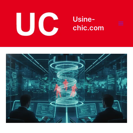
Aller
au
contenu
Usine-
chic.com