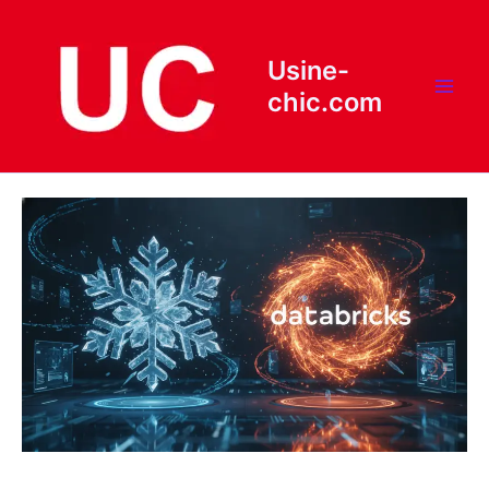
Aller
au
contenu
Usine-
chic.com