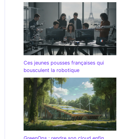
Ces jeunes pousses françaises qui
bousculent la robotique
GreenOps : rendre son cloud enfin