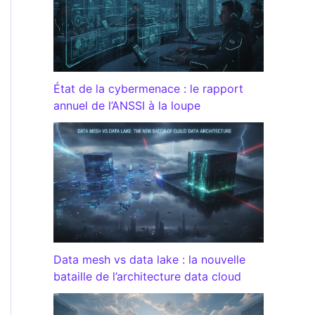
État de la cybermenace : le rapport
annuel de l’ANSSI à la loupe
Data mesh vs data lake : la nouvelle
bataille de l’architecture data cloud