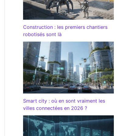
Construction : les premiers chantiers
robotisés sont là
Smart city : où en sont vraiment les
villes connectées en 2026 ?