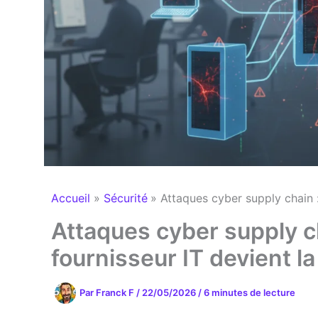
Accueil
Sécurité
Attaques cyber supply chain :
Attaques cyber supply c
fournisseur IT devient la 
Par
Franck F
/
22/05/2026
/
6 minutes de lecture