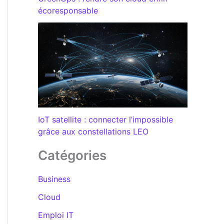
écoresponsable
IoT satellite : connecter l’impossible
grâce aux constellations LEO
Catégories
Business
Cloud
Emploi IT