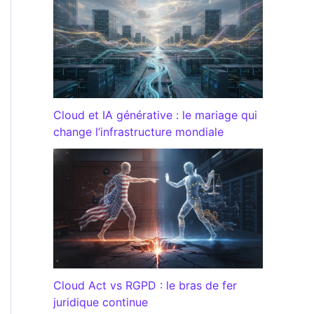
Cloud et IA générative : le mariage qui
change l’infrastructure mondiale
Cloud Act vs RGPD : le bras de fer
juridique continue