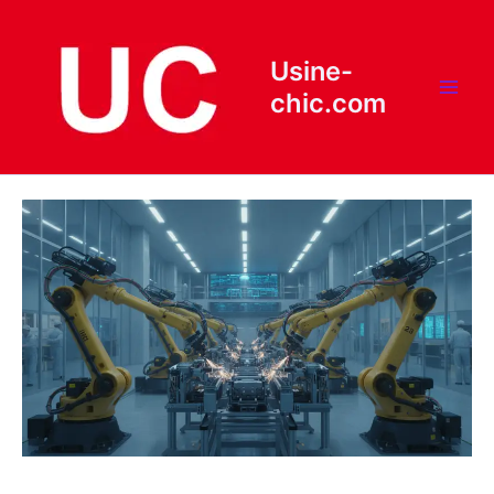
Aller
au
contenu
Usine-
chic.com