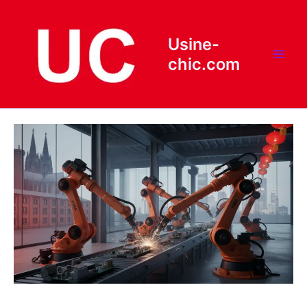
Aller
au
contenu
Usine-
chic.com