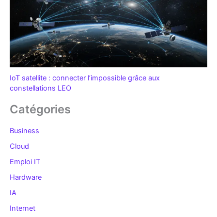
IoT satellite : connecter l’impossible grâce aux
constellations LEO
Catégories
Business
Cloud
Emploi IT
Hardware
IA
Internet