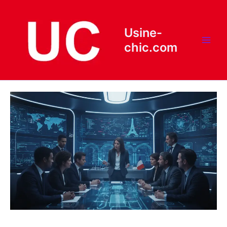
Aller
au
contenu
Usine-
chic.com