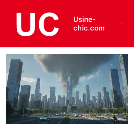
Aller
au
contenu
Usine-
chic.com